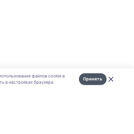
использование файлов cookie в
Принять
ь в настройках браузера.
итика конфиденциальности
т содержит сервисы, использующие
kies. Продолжая пользоваться данным
том, вы подтверждаете свое согласие на
льзование файлов cookie в соответствии с
тоящим уведомлением и Политикой
иденциальности. Использование «cookie»