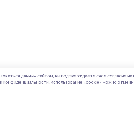
зоваться данным сайтом, вы подтверждаете свое согласие на 
й конфиденциальности.
Использование «cookie» можно отменит
Учредитель и издатель:
ООО «Издательский
Пол
дом «Тамбов»
Сай
Адрес редакции:
392000, Тамбовская обл.,
coo
г.Тамбов, ш. Моршанское, д.14а
сай
Номер телефона редакции:
8 (4752) 45-05-
испо
76
нас
Электронная почта редакции:
конф