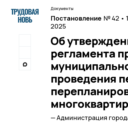
Документы
Постановление
№ 42 • 
2025
Об утвержден
регламента п
муниципально
проведения пе
перепланиров
многокварти
— Администрация города