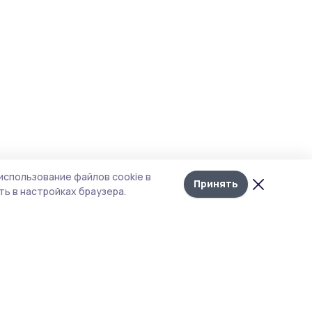
использование файлов cookie в
Принять
ь в настройках браузера.
итика конфиденциальности
т содержит сервисы, использующие
kies. Продолжая пользоваться данным
том, вы подтверждаете свое согласие на
льзование файлов cookie в соответствии с
тоящим уведомлением и Политикой
иденциальности. Использование «cookie»