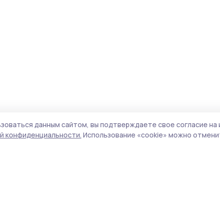
зоваться данным сайтом, вы подтверждаете свое согласие на 
й конфиденциальности.
Использование «cookie» можно отменит
Учредитель и издатель:
ООО «Издательский
Пол
дом «Тамбов»
Сай
Адрес редакции:
392000, Тамбовская обл.,
coo
г.Тамбов, ш. Моршанское, д.14а
сай
Номер телефона редакции:
8 (4752) 45-05-
испо
76
нас
Электронная почта редакции:
конф