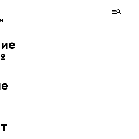
ля
ние
№
ие
от