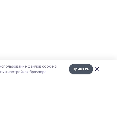
использование файлов cookie в
Принять
ь в настройках браузера.
итика конфиденциальности
т содержит сервисы, использующие
kies. Продолжая пользоваться данным
том, вы подтверждаете свое согласие на
льзование файлов cookie в соответствии с
тоящим уведомлением и Политикой
иденциальности. Использование «cookie»