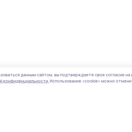
зоваться данным сайтом, вы подтверждаете свое согласие на 
й конфиденциальности.
Использование «cookie» можно отменит
Учредитель и издатель:
ООО «Издательский
Пол
дом «Тамбов»
Сай
Адрес редакции:
392000, Тамбовская обл.,
coo
г.Тамбов, ш. Моршанское, д.14а
сай
Номер телефона редакции:
8 (4752) 45-05-
испо
76
нас
Электронная почта редакции:
конф