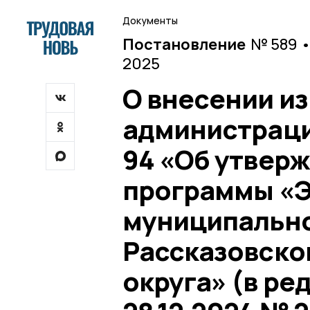
Документы
Постановление
№ 589 •
2025
О внесении и
администрации
94 «Об утвер
программы «Э
муниципальн
Рассказовско
округа» (в ре