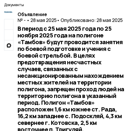
Документы
Объявление
№ - • 28 мая 2025
• Опубликовано: 28 мая 2025
В период с 25 мая 2025 года по 25
ноября 2025 года на полигоне
«Тамбов» будут проводится занятия
по боевой подготовке и учения с
боевой стрельбой. В целях
предотвращения несчастных
случаев, связанных с
несанкционированным нахождением
местных жителей на территории
полигона, запрещен проход людей на
территорию полигона в указанный
период. Полигон «Тамбов»
расположен 1,6 км южнее ст. Рада,
16,2 км западнее с. Подоскляй, 4,3 км
севернее г. Котовска, 2,5 км
восточнее п. Тригуляй.