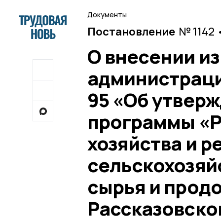
Документы
Постановление
№ 1142 
О внесении и
администрации
95 «Об утвер
программы «Р
хозяйства и р
сельскохозяй
сырья и прод
Рассказовско