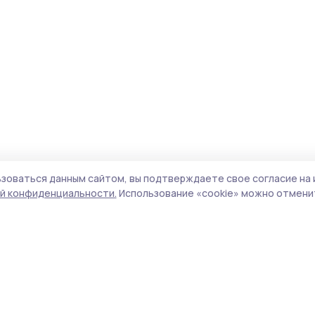
зоваться данным сайтом, вы подтверждаете свое согласие на 
й конфиденциальности.
Использование «cookie» можно отменит
Учредитель и издатель:
ООО «Издательский
Пол
дом «Тамбов»
Сай
Адрес редакции:
392000, Тамбовская обл.,
coo
г.Тамбов, ш. Моршанское, д.14а
сай
Номер телефона редакции:
8 (4752) 45-05-
испо
76
нас
Электронная почта редакции:
конф