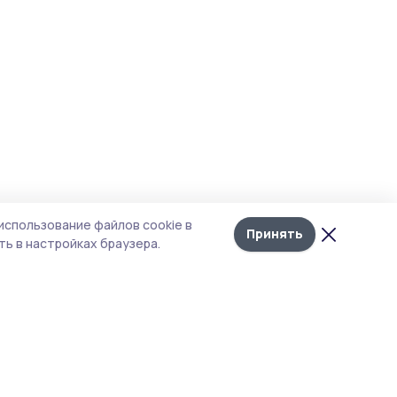
использование файлов cookie в
Принять
ь в настройках браузера.
итика конфиденциальности
т содержит сервисы, использующие
kies. Продолжая пользоваться данным
том, вы подтверждаете свое согласие на
льзование файлов cookie в соответствии с
тоящим уведомлением и Политикой
иденциальности. Использование «cookie»