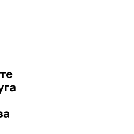
ете
уга
за