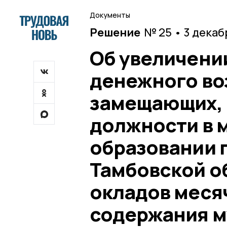
Документы
Решение
№ 25 • 3 декаб
Об увеличени
денежного во
замещающих,
должности в 
образовании 
Тамбовской о
окладов меся
содержания м