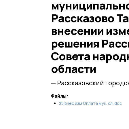
муниципально
Рассказово Та
внесении изм
решения Расс
Совета народ
области
— Рассказовский городс
Файлы:
25 внес изм Оплата мун. сл..doc