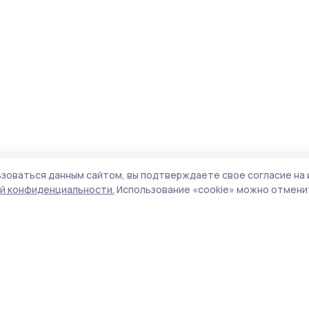
зоваться данным сайтом, вы подтверждаете свое согласие на 
й конфиденциальности.
Использование «cookie» можно отменит
Учредитель и издатель:
ООО «Издательский
Пол
дом «Тамбов»
Сай
Адрес редакции:
392000, Тамбовская обл.,
coo
г.Тамбов, ш. Моршанское, д.14а
сай
Номер телефона редакции:
8 (4752) 45-05-
испо
76
нас
Электронная почта редакции:
конф