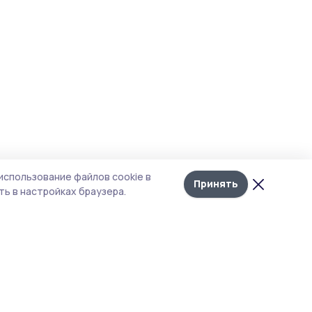
использование файлов cookie в
Принять
ь в настройках браузера.
итика конфиденциальности
т содержит сервисы, использующие
kies. Продолжая пользоваться данным
том, вы подтверждаете свое согласие на
льзование файлов cookie в соответствии с
тоящим уведомлением и Политикой
иденциальности. Использование «cookie»