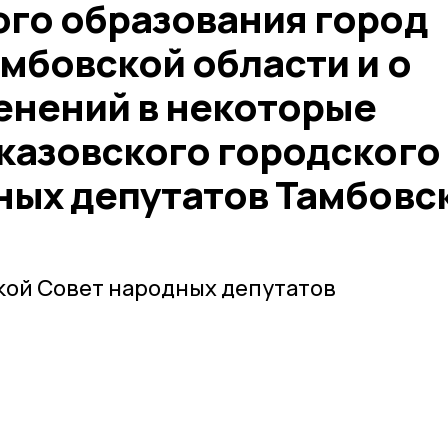
го образования город
мбовской области и о
енений в некоторые
казовского городского
ных депутатов Тамбовс
кой Совет народных депутатов