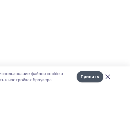
использование файлов cookie в
Принять
ь в настройках браузера.
итика конфиденциальности
т содержит сервисы, использующие
kies. Продолжая пользоваться данным
том, вы подтверждаете свое согласие на
льзование файлов cookie в соответствии с
тоящим уведомлением и Политикой
иденциальности. Использование «cookie»