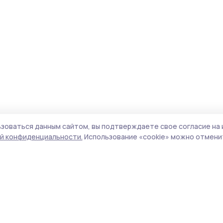
зоваться данным сайтом, вы подтверждаете свое согласие на 
й конфиденциальности.
Использование «cookie» можно отменит
Учредитель и издатель:
ООО «Издательский
Пол
дом «Тамбов»
Сай
Адрес редакции:
392000, Тамбовская обл.,
coo
г.Тамбов, ш. Моршанское, д.14а
сай
Номер телефона редакции:
8 (4752) 45-05-
испо
76
нас
Электронная почта редакции:
конф