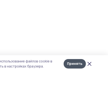
использование файлов cookie в
Принять
ь в настройках браузера.
итика конфиденциальности
т содержит сервисы, использующие
kies. Продолжая пользоваться данным
том, вы подтверждаете свое согласие на
льзование файлов cookie в соответствии с
тоящим уведомлением и Политикой
иденциальности. Использование «cookie»