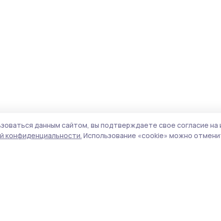
зоваться данным сайтом, вы подтверждаете свое согласие на 
й конфиденциальности.
Использование «cookie» можно отменит
Учредитель и издатель:
ООО «Издательский
Пол
дом «Тамбов»
Сай
Адрес редакции:
392000, Тамбовская обл.,
coo
г.Тамбов, ш. Моршанское, д.14а
сай
Номер телефона редакции:
8 (4752) 45-05-
испо
76
нас
Электронная почта редакции:
конф