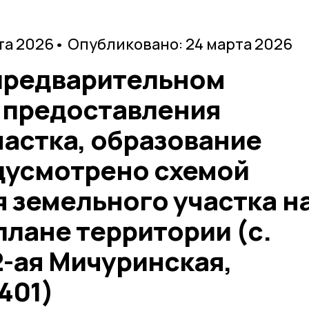
та 2026
• Опубликовано: 24 марта 2026
предварительном
 предоставления
частка, образование
дусмотрено схемой
 земельного участка н
лане территории (с.
2-ая Мичуринская,
401)