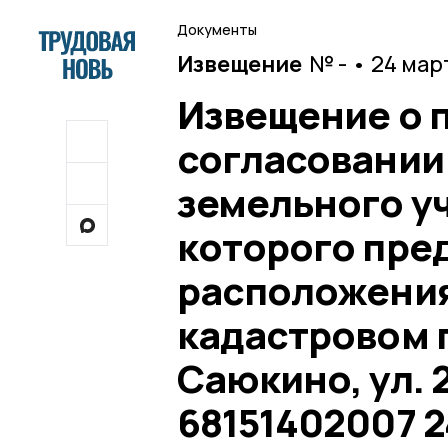
Документы
Извещение
№ - • 24 мар
Извещение о 
согласовании
земельного у
которого пре
расположения
кадастровом п
Саюкино, ул. 
68151402007 2