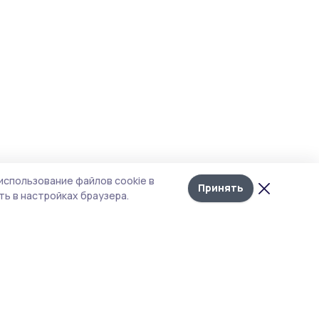
использование файлов cookie в
Принять
ь в настройках браузера.
итика конфиденциальности
т содержит сервисы, использующие
kies. Продолжая пользоваться данным
том, вы подтверждаете свое согласие на
льзование файлов cookie в соответствии с
тоящим уведомлением и Политикой
иденциальности. Использование «cookie»