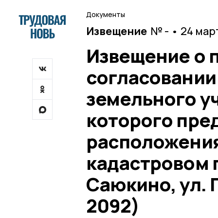
Документы
Извещение
№ - • 24 мар
Извещение о 
согласовании
земельного у
которого пре
расположения
кадастровом п
Саюкино, ул. 
2092)