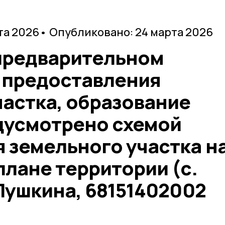
та 2026
• Опубликовано: 24 марта 2026
предварительном
 предоставления
частка, образование
дусмотрено схемой
 земельного участка н
лане территории (с.
Пушкина, 68151402002