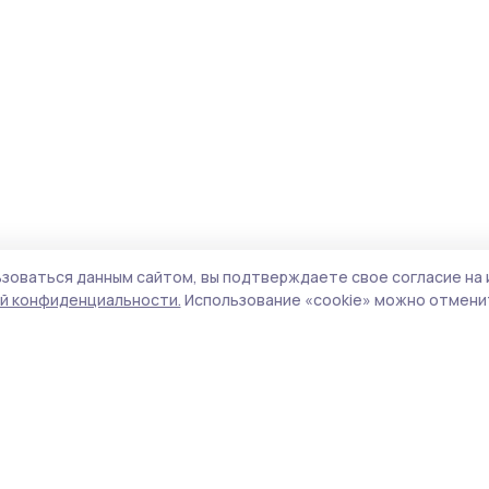
зоваться данным сайтом, вы подтверждаете свое согласие на 
й конфиденциальности.
Использование «cookie» можно отменит
Учредитель и издатель:
ООО «Издательский
Пол
дом «Тамбов»
Сай
Адрес редакции:
392000, Тамбовская обл.,
coo
г.Тамбов, ш. Моршанское, д.14а
сай
Номер телефона редакции:
8 (4752) 45-05-
испо
76
нас
Электронная почта редакции:
конф