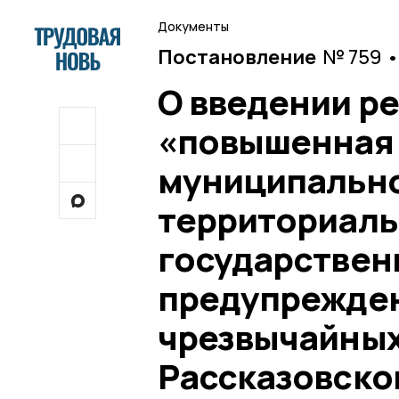
Документы
Постановление
№ 759 •
О введении р
«повышенная 
муниципально
территориаль
государствен
предупрежден
чрезвычайных
Рассказовско