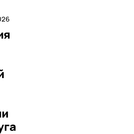
026
ия
й
ии
уга