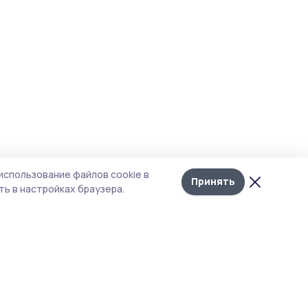
использование файлов cookie в
Принять
ь в настройках браузера.
итика конфиденциальности
т содержит сервисы, использующие
kies. Продолжая пользоваться данным
том, вы подтверждаете свое согласие на
льзование файлов cookie в соответствии с
тоящим уведомлением и Политикой
иденциальности. Использование «cookie»