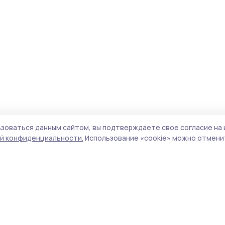
зоваться данным сайтом, вы подтверждаете свое согласие на 
й конфиденциальности.
Использование «cookie» можно отменит
Учредитель и издатель:
ООО «Издательский
Пол
дом «Тамбов»
Сай
Адрес редакции:
392000, Тамбовская обл.,
coo
г.Тамбов, ш. Моршанское, д.14а
сай
Номер телефона редакции:
8 (4752) 45-05-
испо
76
нас
Электронная почта редакции:
конф