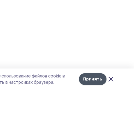
использование файлов cookie в
Принять
ь в настройках браузера.
итика конфиденциальности
т содержит сервисы, использующие
kies. Продолжая пользоваться данным
том, вы подтверждаете свое согласие на
льзование файлов cookie в соответствии с
тоящим уведомлением и Политикой
иденциальности. Использование «cookie»