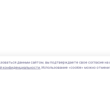
зоваться данным сайтом, вы подтверждаете свое согласие на 
й конфиденциальности.
Использование «cookie» можно отменит
Учредитель и издатель:
ООО «Издательский
Пол
дом «Тамбов»
Сай
Адрес редакции:
392000, Тамбовская обл.,
coo
г.Тамбов, ш. Моршанское, д.14а
сай
Номер телефона редакции:
8 (4752) 45-05-
испо
76
нас
Электронная почта редакции:
конф