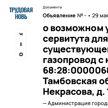
Документы
Объявление
№ - • 29 ма
о возможном 
сервитута дл
существующег
газопровод с
68:28:000006
Тамбовская обл
Некрасова, д. 1
— Администрация города