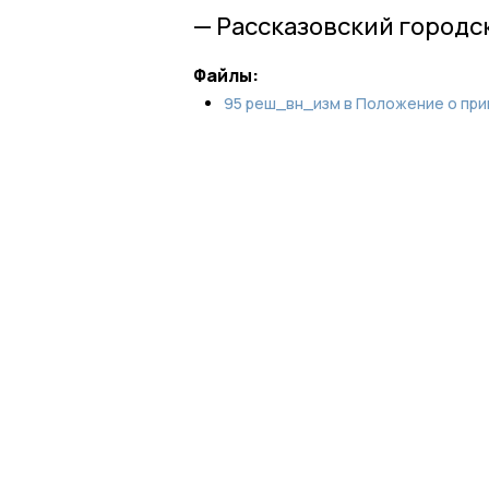
— Рассказовский городс
Файлы:
95 реш_вн_изм в Положение о приват