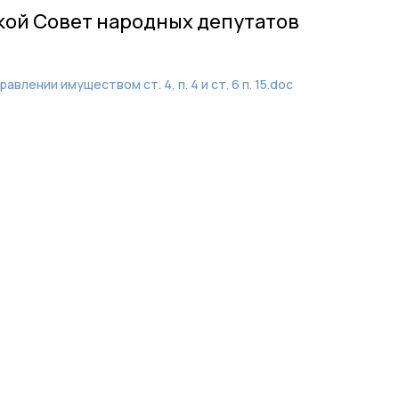
кой Совет народных депутатов
влении имуществом ст. 4, п. 4 и ст. 6 п. 15.doc