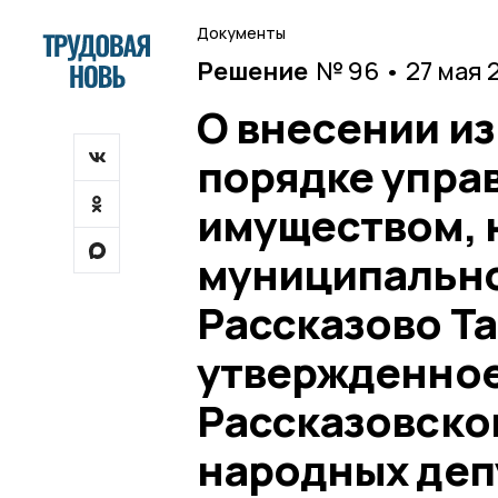
Документы
Решение
№ 96 • 27 мая 
О внесении и
порядке упра
имуществом, 
муниципально
Рассказово Т
утвержденно
Рассказовско
народных депу