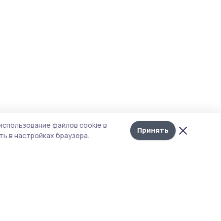
использование файлов cookie в
Принять
ь в настройках браузера.
итика конфиденциальности
т содержит сервисы, использующие
kies. Продолжая пользоваться данным
том, вы подтверждаете свое согласие на
льзование файлов cookie в соответствии с
тоящим уведомлением и Политикой
иденциальности. Использование «cookie»