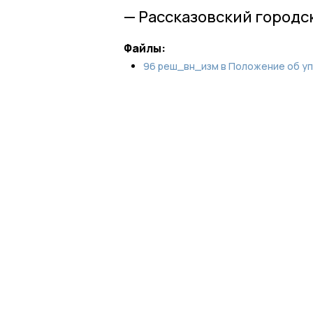
— Рассказовский городс
Файлы:
96 реш_вн_изм в Положение об упра