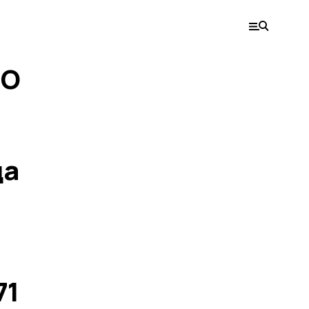
«О
да
71