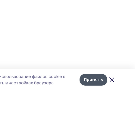
использование файлов cookie в
Принять
ь в настройках браузера.
итика конфиденциальности
т содержит сервисы, использующие
kies. Продолжая пользоваться данным
том, вы подтверждаете свое согласие на
льзование файлов cookie в соответствии с
тоящим уведомлением и Политикой
иденциальности. Использование «cookie»