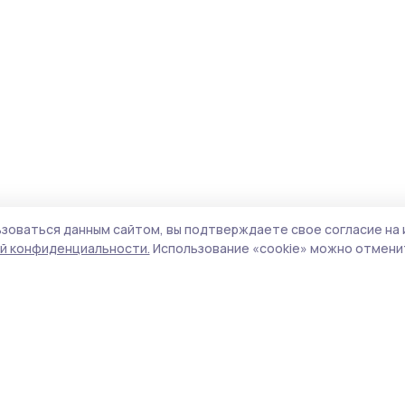
зоваться данным сайтом, вы подтверждаете свое согласие на 
й конфиденциальности.
Использование «cookie» можно отменит
Учредитель и издатель:
ООО «Издательский
Пол
дом «Тамбов»
Сай
Адрес редакции:
392000, Тамбовская обл.,
coo
г.Тамбов, ш. Моршанское, д.14а
сай
Номер телефона редакции:
8 (4752) 45-05-
испо
76
нас
Электронная почта редакции:
конф