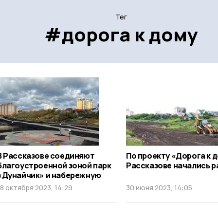
Тег
#дорога к дому
В Рассказове соединяют
По проекту «Дорога к д
благоустроенной зоной парк
Рассказове начались 
«Дунайчик» и набережную
18 октября 2023, 14:29
30 июня 2023, 14:05