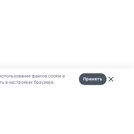
использование файлов cookie в
Принять
ь в настройках браузера.
итика конфиденциальности
т содержит сервисы, использующие
kies. Продолжая пользоваться данным
том, вы подтверждаете свое согласие на
льзование файлов cookie в соответствии с
тоящим уведомлением и Политикой
иденциальности. Использование «cookie»