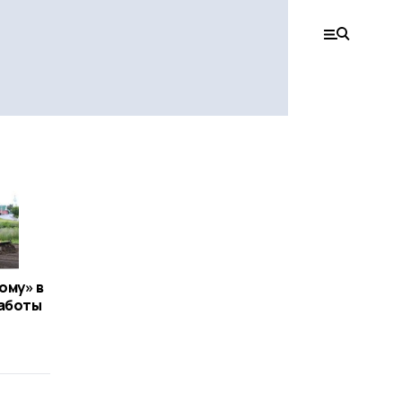
ому» в
работы