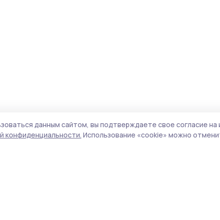
зоваться данным сайтом, вы подтверждаете свое согласие на 
й конфиденциальности.
Использование «cookie» можно отменит
Учредитель и издатель:
ООО «Издательский
Пол
дом «Тамбов»
Сай
Адрес редакции:
392000, Тамбовская обл.,
coo
г.Тамбов, ш. Моршанское, д.14а
сай
Номер телефона редакции:
8 (4752) 45-05-
испо
76
нас
Электронная почта редакции:
конф