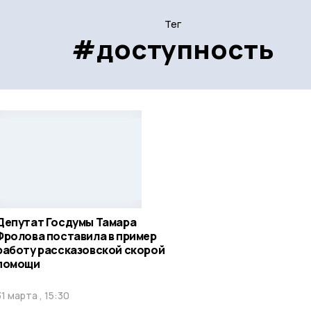
Тег
#доступность
Депутат Госдумы Тамара
Фролова поставила в пример
работу рассказовской скорой
помощи
31 марта , 15:30