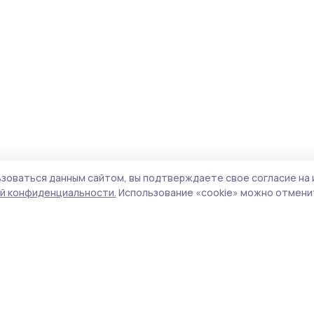
зоваться данным сайтом, вы подтверждаете свое согласие на 
й конфиденциальности.
Использование «cookie» можно отменит
Учредитель и издатель:
ООО «Издательский
Пол
дом «Тамбов»
Сай
Адрес редакции:
392000, Тамбовская обл.,
coo
г.Тамбов, ш. Моршанское, д.14а
сай
Номер телефона редакции:
8 (4752) 45-05-
испо
76
нас
Электронная почта редакции:
конф