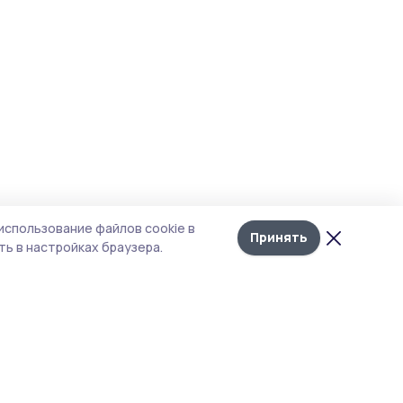
использование файлов cookie в
Принять
ь в настройках браузера.
итика конфиденциальности
т содержит сервисы, использующие
kies. Продолжая пользоваться данным
том, вы подтверждаете свое согласие на
льзование файлов cookie в соответствии с
тоящим уведомлением и Политикой
иденциальности. Использование «cookie»