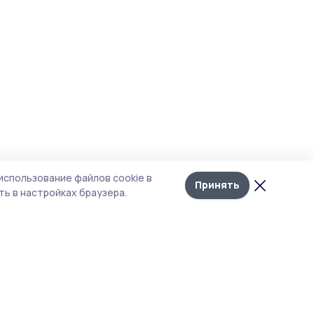
использование файлов cookie в
Принять
ь в настройках браузера.
итика конфиденциальности
т содержит сервисы, использующие
kies. Продолжая пользоваться данным
том, вы подтверждаете свое согласие на
льзование файлов cookie в соответствии с
тоящим уведомлением и Политикой
иденциальности. Использование «cookie»