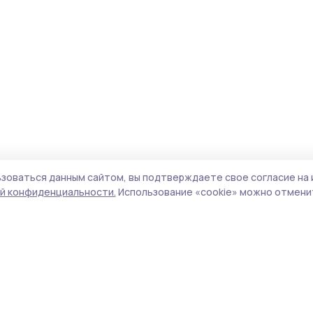
зоваться данным сайтом, вы подтверждаете свое согласие на 
й конфиденциальности.
Использование «cookie» можно отменит
Учредитель и издатель:
ООО «Издательский
Пол
дом «Тамбов»
Сай
Адрес редакции:
392000, Тамбовская обл.,
coo
г.Тамбов, ш. Моршанское, д.14а
сай
Номер телефона редакции:
8 (4752) 45-05-
испо
76
нас
Электронная почта редакции:
конф