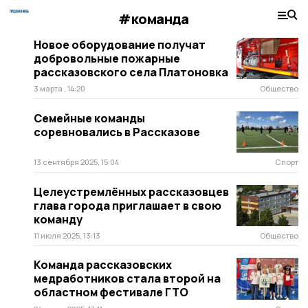
#команда
Новое оборудование получат
добровольные пожарные
рассказовского села Платоновка
3 марта , 14:20
Общество
Семейные команды
соревновались в Рассказове
13 сентября 2025, 15:04
Спорт
Целеустремлённых рассказовцев
глава города приглашает в свою
команду
11 июля 2025, 13:13
Общество
Команда рассказовских
медработников стала второй на
областном фестивале ГТО