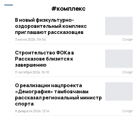
#комплекс
В новый физкультурно-
оздоровительный комплекс
приглашают рассказовцев
3 июля 2025, 09:04
Спорт
Строительство ФОКа в
Рассказове близится к
завершению
11 октября 2024, 16:10
Спорт
О реализации нацпроекта
«Демография» тамбовчанам
рассказал региональный министр
спорта
8 февраля 2024, 12:14
Спорт