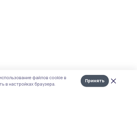
использование файлов cookie в
Принять
ь в настройках браузера.
итика конфиденциальности
т содержит сервисы, использующие
kies. Продолжая пользоваться данным
том, вы подтверждаете свое согласие на
льзование файлов cookie в соответствии с
тоящим уведомлением и Политикой
иденциальности. Использование «cookie»