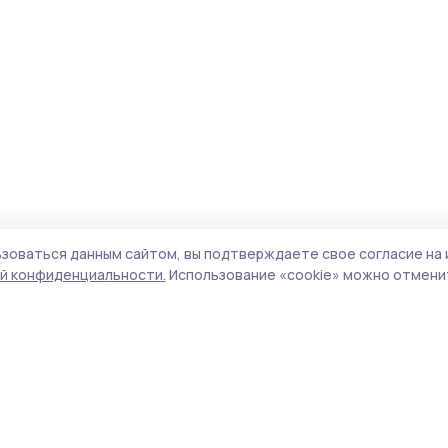
зоваться данным сайтом, вы подтверждаете свое согласие на 
й конфиденциальности.
Использование «cookie» можно отменит
Учредитель и издатель:
ООО «Издательский
Пол
дом «Тамбов»
Сай
Адрес редакции:
392000, Тамбовская обл.,
coo
г.Тамбов, ш. Моршанское, д.14а
сай
Номер телефона редакции:
8 (4752) 45-05-
испо
76
нас
Электронная почта редакции:
конф