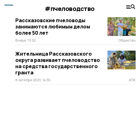
#пчеловодство
Рассказовские пчеловоды
занимаются любимым делом
более 50 лет
Вчера, 13:52
Общество
Жительница Рассказовского
округа развивает пчеловодство
на средства государственного
гранта
8 октября 2023, 14:55
АПК