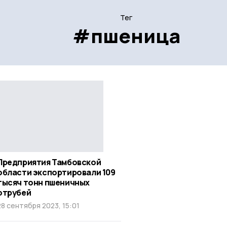
Тег
#пшеница
Предприятия Тамбовской
области экспортировали 109
тысяч тонн пшеничных
отрубей
28 сентября 2023, 15:01