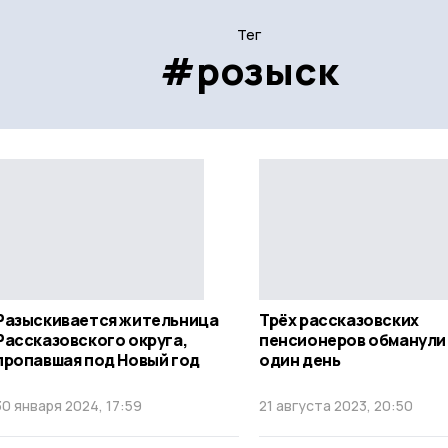
Тег
#розыск
Разыскивается жительница
Трёх рассказовских
Рассказовского округа,
пенсионеров обманули 
пропавшая под Новый год
один день
30 января 2024, 17:59
21 августа 2023, 20:50