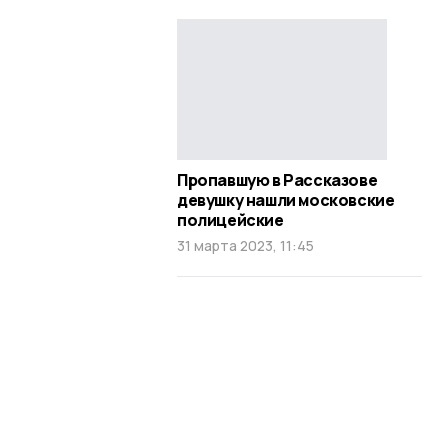
Пропавшую в Рассказове
девушку нашли московские
полицейские
31 марта 2023, 11:45