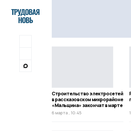
Строительство электросетей
в рассказовском микрорайоне
«Мальщина» закончат в марте
6 марта , 10:45