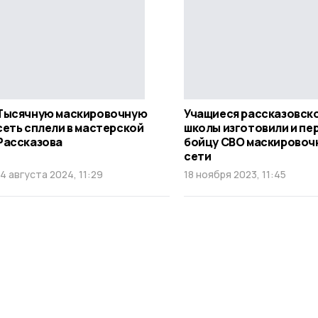
Тысячную маскировочную
Учащиеся рассказовск
сеть сплели в мастерской
школы изготовили и пе
Рассказова
бойцу СВО маскировоч
сети
14 августа 2024, 11:29
18 ноября 2023, 11:45