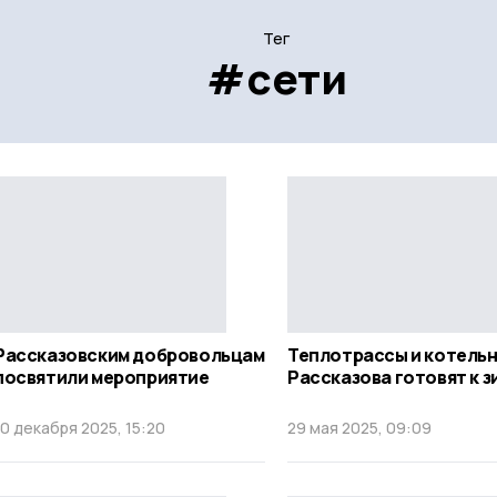
Тег
#сети
Рассказовским добровольцам
Теплотрассы и котель
посвятили мероприятие
Рассказова готовят к з
10 декабря 2025, 15:20
29 мая 2025, 09:09