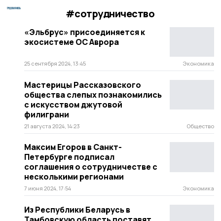
#сотрудничество
«Эльбрус» присоединяется к
экосистеме ОС Аврора
25 сентября 2024, 13:45
Экономика
Мастерицы Рассказовского
общества слепых познакомились
с искусством джутовой
филиграни
21 августа 2024, 14:23
Общество
Максим Егоров в Санкт-
Петербурге подписал
соглашения о сотрудничестве с
несколькими регионами
7 июня 2024, 17:54
Экономика
Из Республики Беларусь в
Тамбовскую область поставят