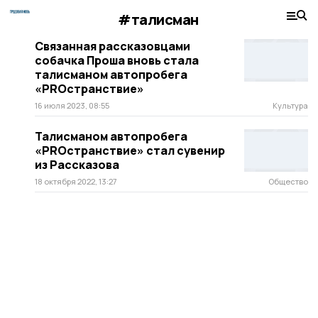
#талисман
Связанная рассказовцами
собачка Проша вновь стала
талисманом автопробега
«PROстранствие»
16 июля 2023, 08:55
Культура
Талисманом автопробега
«PROстранствие» стал сувенир
из Рассказова
18 октября 2022, 13:27
Общество