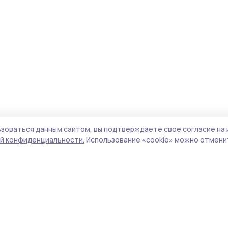
зоваться данным сайтом, вы подтверждаете свое согласие на 
й конфиденциальности.
Использование «cookie» можно отменит
Учредитель и издатель:
ООО «Издательский
Пол
дом «Тамбов»
Сай
Адрес редакции:
392000, Тамбовская обл.,
coo
г.Тамбов, ш. Моршанское, д.14а
сай
Номер телефона редакции:
8 (4752) 45-05-
испо
76
нас
Электронная почта редакции:
конф