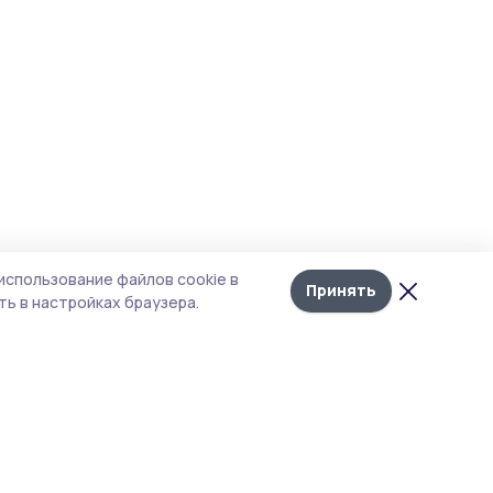
использование файлов cookie в
Принять
ь в настройках браузера.
итика конфиденциальности
т содержит сервисы, использующие
kies. Продолжая пользоваться данным
том, вы подтверждаете свое согласие на
льзование файлов cookie в соответствии с
тоящим уведомлением и Политикой
иденциальности. Использование «cookie»