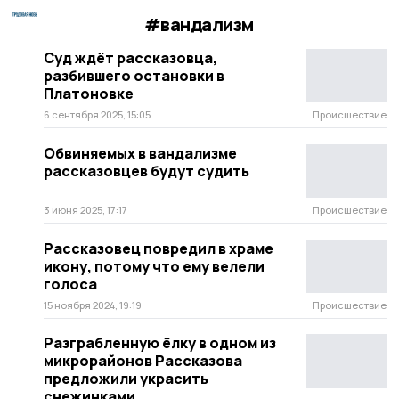
#вандализм
Суд ждёт рассказовца,
разбившего остановки в
Платоновке
6 сентября 2025, 15:05
Происшествие
Обвиняемых в вандализме
рассказовцев будут судить
3 июня 2025, 17:17
Происшествие
Рассказовец повредил в храме
икону, потому что ему велели
голоса
15 ноября 2024, 19:19
Происшествие
Разграбленную ёлку в одном из
микрорайонов Рассказова
предложили украсить
снежинками