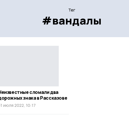
Тег
#вандалы
Неизвестные сломали два
дорожных знака в Рассказове
31 июля 2022, 10:17