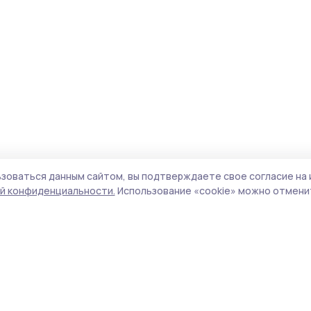
зоваться данным сайтом, вы подтверждаете свое согласие на 
й конфиденциальности.
Использование «cookie» можно отменит
Учредитель и издатель:
ООО «Издательский
Пол
дом «Тамбов»
Сай
Адрес редакции:
392000, Тамбовская обл.,
coo
г.Тамбов, ш. Моршанское, д.14а
сай
Номер телефона редакции:
8 (4752) 45-05-
испо
76
нас
Электронная почта редакции:
конф