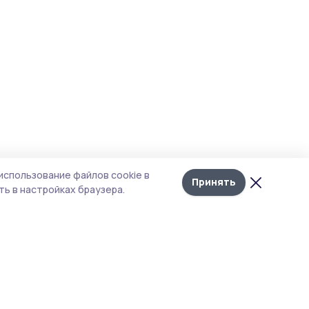
использование файлов cookie в
Принять
ь в настройках браузера.
итика конфиденциальности
т содержит сервисы, использующие
kies. Продолжая пользоваться данным
том, вы подтверждаете свое согласие на
льзование файлов cookie в соответствии с
тоящим уведомлением и Политикой
иденциальности. Использование «cookie»