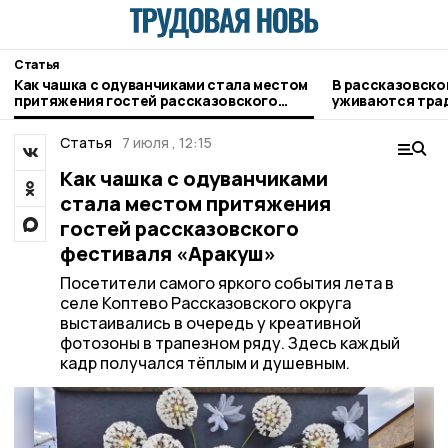
Статья
Как чашка с одуванчиками стала местом
В рассказовской семье мирно
притяжения гостей рассказовского
уживаются трад
фестиваля «Аракуш»
чеченцев
Статья
7 июля , 12:15
Как чашка с одуванчиками
стала местом притяжения
гостей рассказовского
фестиваля «Аракуш»
Посетители самого яркого события лета в
селе Коптево Рассказовского округа
выстаивались в очередь у креативной
фотозоны в трапезном ряду. Здесь каждый
кадр получался тёплым и душевным.