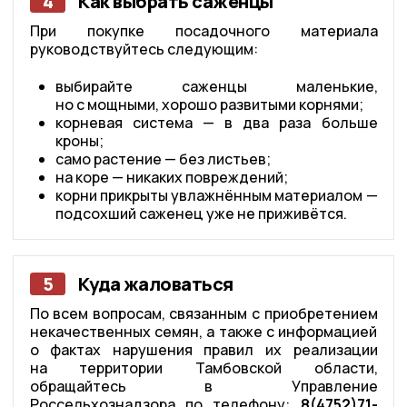
4
Как выбрать саженцы
При покупке посадочного материала
руководствуйтесь следующим:
выбирайте саженцы маленькие,
но с мощными, хорошо развитыми корнями;
корневая система — в два раза больше
кроны;
само растение — без листьев;
на коре — никаких повреждений;
корни прикрыты увлажнённым материалом —
подсохший саженец уже не приживётся.
5
Куда жаловаться
По всем вопросам, связанным с приобретением
некачественных семян, а также с информацией
о фактах нарушения правил их реализации
на территории Тамбовской области,
обращайтесь в Управление
Россельхознадзора по телефону:
8(4752)71-