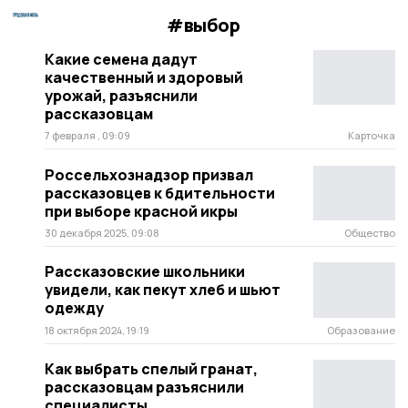
#выбор
Какие семена дадут
качественный и здоровый
урожай, разъяснили
рассказовцам
7 февраля , 09:09
Карточка
Россельхознадзор призвал
рассказовцев к бдительности
при выборе красной икры
30 декабря 2025, 09:08
Общество
Рассказовские школьники
увидели, как пекут хлеб и шьют
одежду
18 октября 2024, 19:19
Образование
Как выбрать спелый гранат,
рассказовцам разъяснили
специалисты