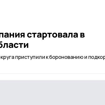
пания стартовала в
бласти
округа приступили к боронованию и подко