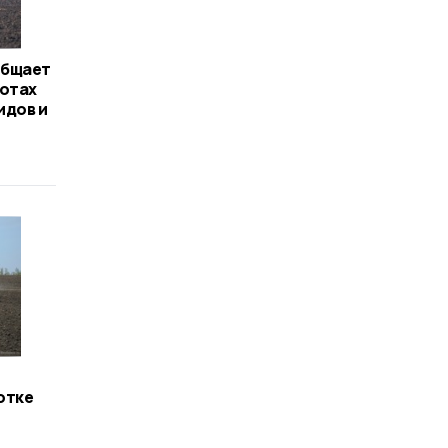
общает
ботах
идов и
отке