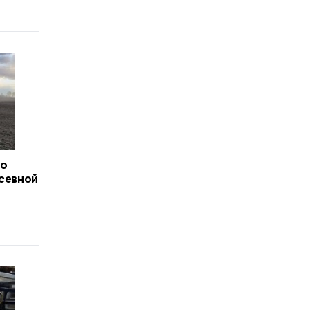
го
осевной