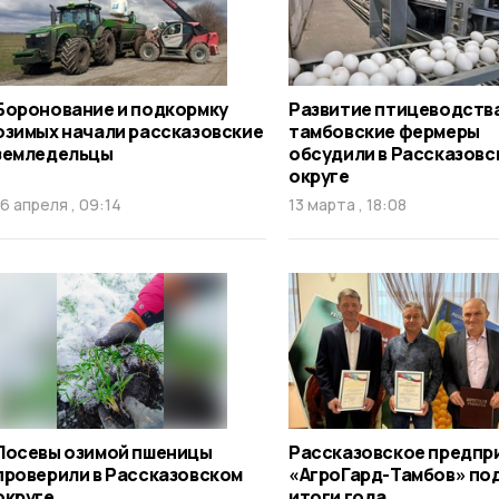
Боронование и подкормку
Развитие птицеводств
озимых начали рассказовские
тамбовские фермеры
земледельцы
обсудили в Рассказовс
округе
16 апреля , 09:14
13 марта , 18:08
Посевы озимой пшеницы
Рассказовское предпр
проверили в Рассказовском
«АгроГард-Тамбов» по
округе
итоги года