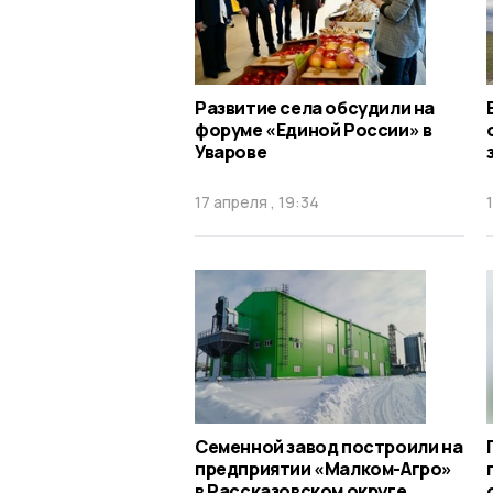
Развитие села обсудили на
форуме «Единой России» в
Уварове
17 апреля , 19:34
Семенной завод построили на
предприятии «Малком-Агро»
в Рассказовском округе