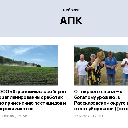
Рубрика
АПК
ООО «Агрономика» сообщает
От первого снопа — к
о запланированных работах
богатому урожаю: в
по применению пестицидов и
Рассказовском округе 
агрохимикатов
старт уборочной (фот
29 июля , 15:46
23 июля , 12:20