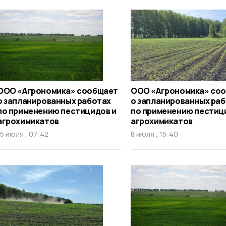
ООО «Агрономика» сообщает
ООО «Агрономика» со
о запланированных работах
о запланированных ра
по применению пестицидов и
по применению пестиц
агрохимикатов
агрохимикатов
15 июля , 07:42
8 июля , 15:40