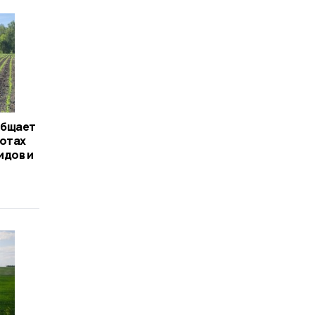
общает
ботах
идов и