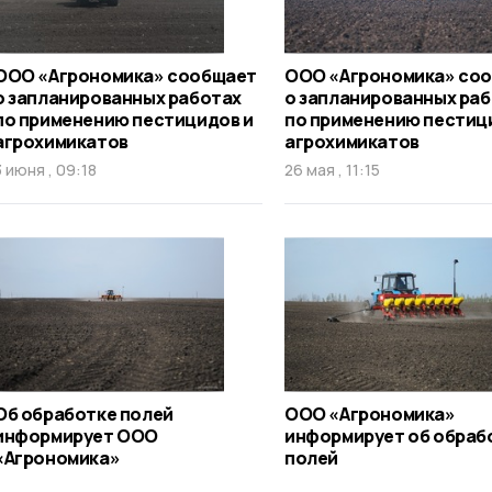
ООО «Агрономика» сообщает
ООО «Агрономика» со
о запланированных работах
о запланированных ра
по применению пестицидов и
по применению пестиц
агрохимикатов
агрохимикатов
3 июня , 09:18
26 мая , 11:15
Об обработке полей
ООО «Агрономика»
информирует ООО
информирует об обраб
«Агрономика»
полей