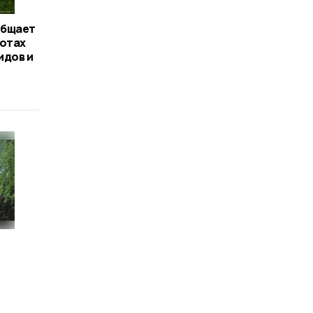
общает
ботах
идов и
и