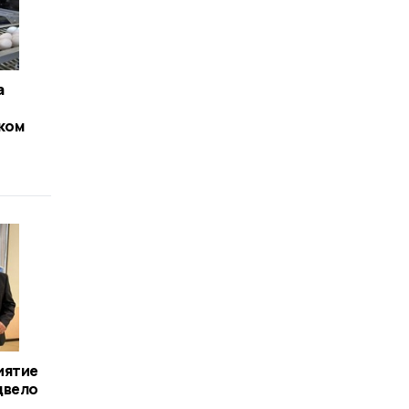
а
ком
иятие
двело