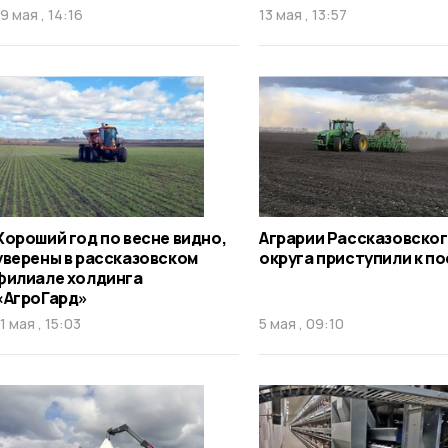
19 мая , 14:16
13 мая , 13:57
Хороший год по весне видно,
Аграрии Рассказовско
уверены в рассказовском
округа приступили к п
филиале холдинга
«АгроГард»
11 мая , 15:03
5 мая , 09:10