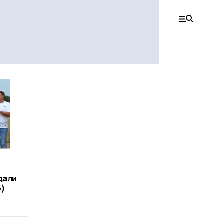
дали
о)