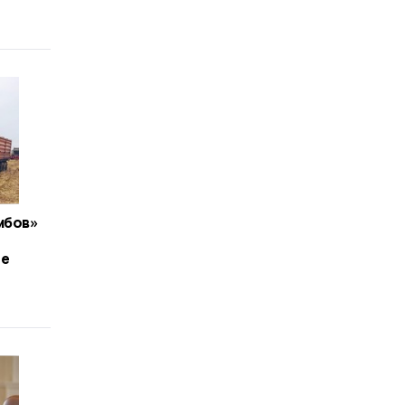
мбов»
ые