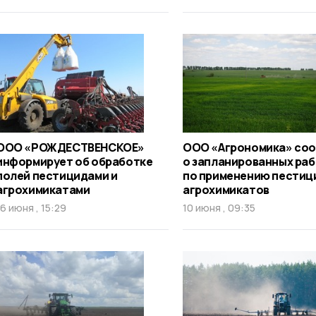
ООО «РОЖДЕСТВЕНСКОЕ»
ООО «Агрономика» со
информирует об обработке
о запланированных ра
полей пестицидами и
по применению пестиц
агрохимикатами
агрохимикатов
16 июня , 15:29
10 июня , 09:35