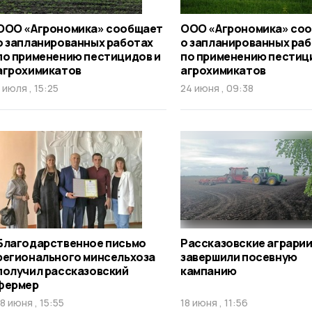
ООО «Агрономика» сообщает
ООО «Агрономика» со
о запланированных работах
о запланированных ра
по применению пестицидов и
по применению пестиц
агрохимикатов
агрохимикатов
1 июля , 15:25
24 июня , 09:38
Благодарственное письмо
Рассказовские аграри
регионального минсельхоза
завершили посевную
получил рассказовский
кампанию
фермер
18 июня , 15:55
18 июня , 11:56