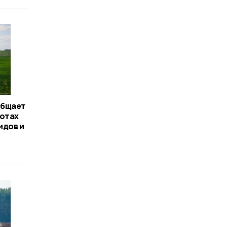
общает
ботах
идов и