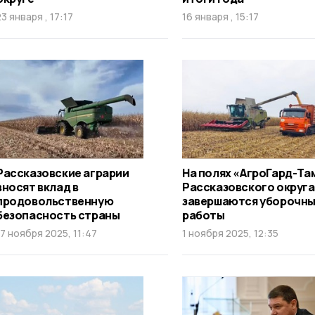
23 января , 17:17
16 января , 15:17
Рассказовские аграрии
На полях «АгроГард-Та
вносят вклад в
Рассказовского округа
продовольственную
завершаются уборочн
безопасность страны
работы
17 ноября 2025, 11:47
1 ноября 2025, 12:35