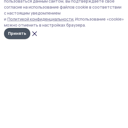
ООО «Агрономика» сообщает о
пользоваться данным сайтом, вы подтверждаете свое
запланированных работах по применению
согласие на использование файлов cookie в соответствии
с настоящим уведомлением
пестицидов и агрохимикатов
и
Политикой конфиденциальности.
Использование «cookie»
можно отменить в настройках браузера.
Принять
Фото: Алексей Бучнев/ Архив редакции
ООО «Агрономика» информирует : на
территории Рассказовского МО - с.