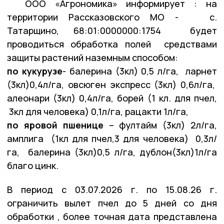
ООО «Агрономика» информирует : на
территории Рассказовского МО - с.
Татарщино, 68:01:0000000:1754 будет
проводиться обработка полей средствами
защиты растений наземным способом:
по кукурузе
- балерина (3кл) 0,5 л/га, ларнет
(3кл)0,4л/га, овсюген экспресс (3кл) 0,6л/га,
алеонари (3кл) 0,4л/га, борей (1 кл. для пчел,
3кл для человека) 0,1л/га, рацакти 1л/га,
по яровой пшенице
– фултайм (3кл) 2л/га,
амплига (1кл для пчел,3 для человека) 0,3л/
га, балерина (3кл)0,5 л/га, дублон(3кл)1л/га
благо цинк.
В период с 03.07.2026 г. по 15.08.26 г.
ограничить вылет пчел до 5 дней со дня
обработки , более точная дата представлена