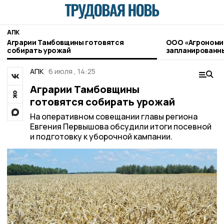
АПК
Аграрии Тамбовщины готовятся
ООО «Агрономи
собирать урожай
запланированны
применению пе
агрохимикатов
АПК
6 июля , 14:25
Аграрии Тамбовщины
готовятся собирать урожай
На оперативном совещании главы региона
Евгения Первышова обсудили итоги посевной
и подготовку к уборочной кампании.