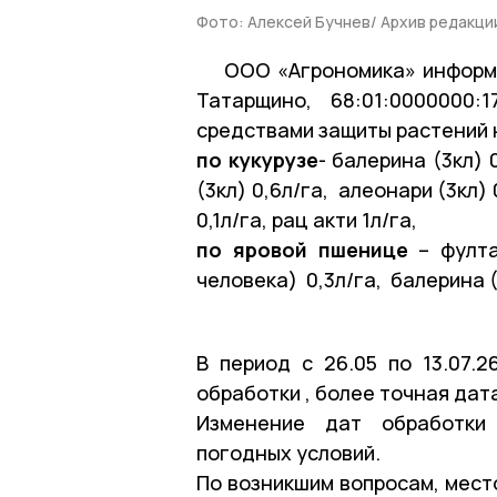
Фото: Алексей Бучнев/ Архив редакци
ООО «Агрономика» информир
Татарщино, 68:01:0000000
средствами защиты растений
по кукурузе
- балерина (3кл) 
(3кл) 0,6л/га, алеонари (3кл) 
0,1л/га, рац акти 1л/га,
по яровой пшенице
– фулта
человека) 0,3л/га, балерина (
В период с 26.05 по 13.07.
обработки , более точная дат
Изменение дат обработки 
погодных условий.
По возникшим вопросам, мест