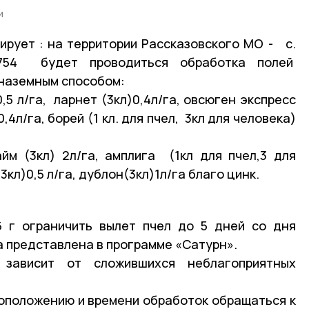
и
ует : на территории Рассказовского МО - с.
:1754 будет проводиться обработка полей
 наземным способом:
0,5 л/га, ларнет (3кл)0,4л/га, овсюген экспресс
0,4л/га, борей (1 кл. для пчел, 3кл для человека)
йм (3кл) 2л/га, амплига (1кл для пчел,3 для
3кл)0,5 л/га, дублон(3кл)1л/га благо цинк.
26 г ограничить вылет пчел до 5 дней со дня
а представлена в программе «Сатурн».
зависит от сложившихся неблагоприятных
оположению и времени обработок обращаться к