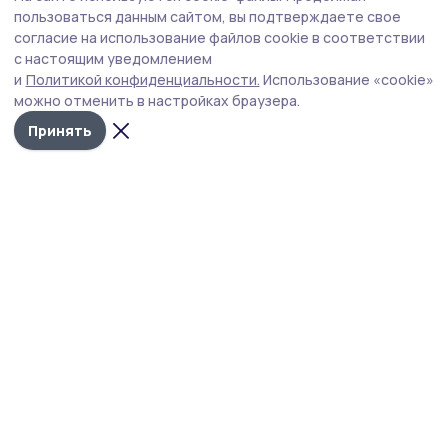
ООО «Агрономика» сообщает о
пользоваться данным сайтом, вы подтверждаете свое
запланированных работах по применению
согласие на использование файлов cookie в соответствии
с настоящим уведомлением
пестицидов и агрохимикатов
и
Политикой конфиденциальности.
Использование «cookie»
можно отменить в настройках браузера.
Принять
Фото: Алексей Бучнев/ Архив редакции
ООО «Агрономика» информирует : на