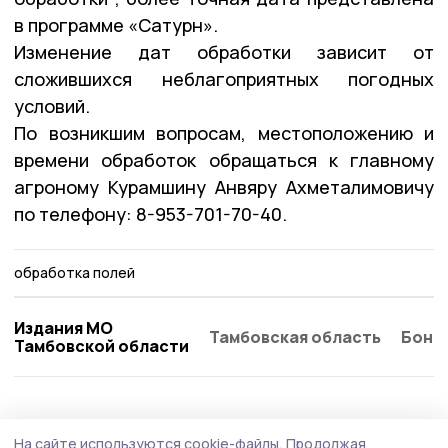
в программе «Сатурн».
Изменение дат обработки зависит от
сложившихся неблагоприятных погодных
условий.
По возникшим вопросам, местоположению и
времени обработок обращаться к главному
агроному Курамшину Анвяру Ахметалимовичу
по телефону: 8-953-701-70-40.
обработка полей
Издания МО
Тамбовская область
Бонд
Тамбовской области
АПК
29 июля , 15:46
На сайте используются cookie-файлы.
Продолжая