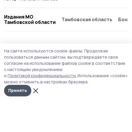
Издания МО
Тамбовская область
Бонд
Тамбовской области
Экология
30 июля , 16:13
На сайте используются cookie-файлы.
Продолжая
Фотографиями трофеев поделилась
пользоваться данным сайтом, вы подтверждаете свое
жительница Рассказова в соцсетях
согласие на использование файлов cookie в соответствии
с настоящим уведомлением
На тихую охоту вышла опытный грибник Наталия
и
Политикой конфиденциальности.
Использование «cookie»
Служеникина.
можно отменить в настройках браузера.
Принять