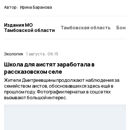
Автор:
Ирина Баранова
Издания МО
Тамбовская область
Бонд
Тамбовской области
Экология
1 августа , 09:15
Школа для аистят заработала в
рассказовском селе
Жители Дмитриевщины продолжают наблюдения за
семейством аистов, обосновавшихся здесь ещё в
прошлом году. Фотографии пернатых в соцсетях
вызывают большой интерес.