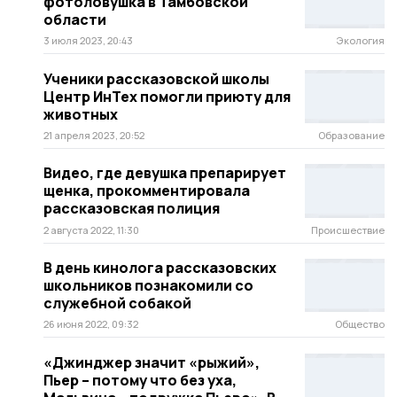
фотоловушка в Тамбовской
области
3 июля 2023, 20:43
Экология
Ученики рассказовской школы
Центр ИнТех помогли приюту для
животных
21 апреля 2023, 20:52
Образование
Видео, где девушка препарирует
щенка, прокомментировала
рассказовская полиция
2 августа 2022, 11:30
Происшествие
В день кинолога рассказовских
школьников познакомили со
служебной собакой
26 июня 2022, 09:32
Общество
«Джинджер значит «рыжий»,
Пьер – потому что без уха,