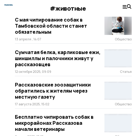
#животные
С мая чипирование собак в
Тамбовской области станет
обязательным
13 апреля , 14:07
Общество
Сумчатая белка, карликовые ежи,
шиншиллы и палочники живут у
рассказовцев
12 октября 2025, 09:09
Статья
Рассказовские зоозащитники
обратились к жителям через
местную газету
17 августа 2025, 15:02
Общество
Бесплатно чипировать собак в
микрорайонах Рассказова
начали ветеринары