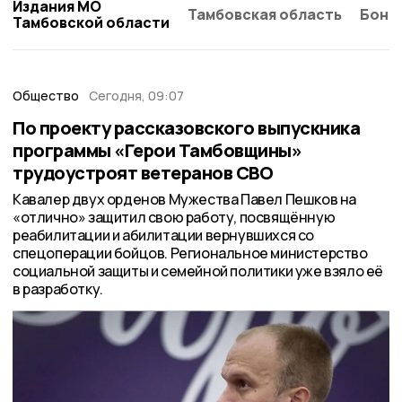
Издания МО
Тамбовская область
Бонд
Тамбовской области
Общество
Сегодня, 09:07
По проекту рассказовского выпускника
программы «Герои Тамбовщины»
трудоустроят ветеранов СВО
Кавалер двух орденов Мужества Павел Пешков на
«отлично» защитил свою работу, посвящённую
реабилитации и абилитации вернувшихся со
спецоперации бойцов. Региональное министерство
социальной защиты и семейной политики уже взяло её
в разработку.