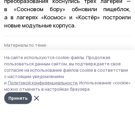
преобразования коснулись трёх лагерей —
в «Сосновом бору» обновили пищеблок,
а в лагерях «Космос» и «Костёр» построили
новые модульные корпуса.
Материалы по теме:
В Тамбовской области планируют восстановить
На сайте используются cookie-файлы.
Продолжая
заброшенные детские лагеря
пользоваться данным сайтом, вы подтверждаете свое
В загородном лагере «Костёр» под Котовском
согласие на использование файлов cookie в соответствии
завершилась третья смена
с настоящим уведомлением
и
Политикой конфиденциальности.
Использование «cookie»
можно отменить в настройках браузера.
реконструкция
лагерь
Принять
Автор:
Елена Чернова
Издания МО
Тамбовская область
Бонд