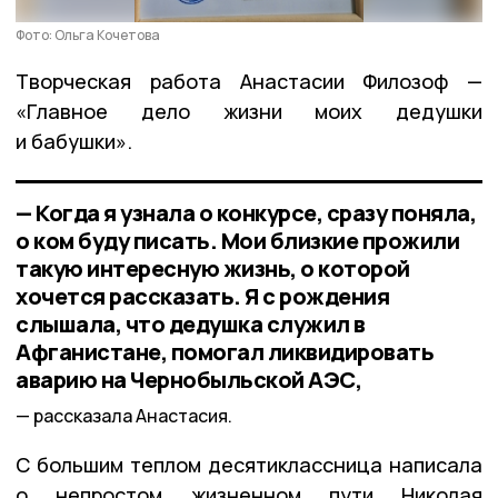
Фото: Ольга Кочетова
Творческая работа Анастасии Филозоф —
«Главное дело жизни моих дедушки
и бабушки».
— Когда я узнала о конкурсе, сразу поняла,
о ком буду писать. Мои близкие прожили
такую интересную жизнь, о которой
хочется рассказать. Я с рождения
слышала, что дедушка служил в
Афганистане, помогал ликвидировать
аварию на Чернобыльской АЭС,
рассказала Анастасия.
С большим теплом десятиклассница написала
о непростом жизненном пути Николая