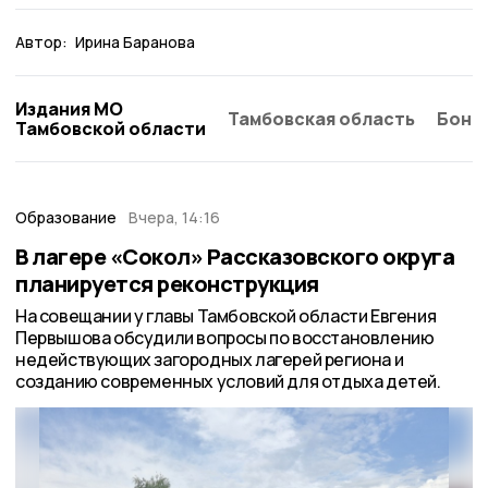
Автор:
Ирина Баранова
Издания МО
Тамбовская область
Бонд
Тамбовской области
Образование
Вчера, 14:16
В лагере «Сокол» Рассказовского округа
планируется реконструкция
На совещании у главы Тамбовской области Евгения
Первышова обсудили вопросы по восстановлению
недействующих загородных лагерей региона и
созданию современных условий для отдыха детей.