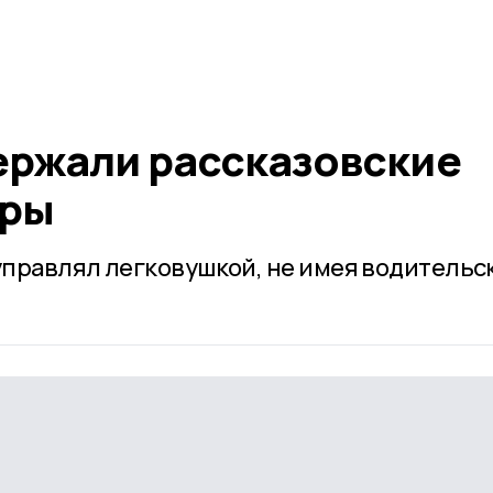
ержали рассказовские
оры
правлял легковушкой, не имея водительс