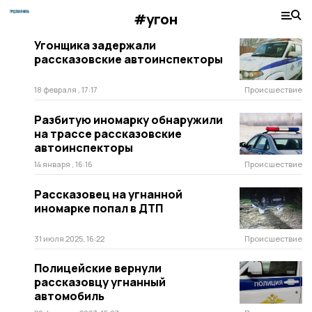
#угон
Угонщика задержали
рассказовские автоинспекторы
18 февраля , 17:17
Происшествие
Разбитую иномарку обнаружили
на трассе рассказовские
автоинспекторы
14 января , 16:16
Происшествие
Рассказовец на угнанной
иномарке попал в ДТП
31 июля 2025, 16:22
Происшествие
Полицейские вернули
рассказовцу угнанный
автомобиль