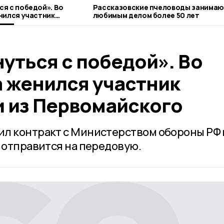
я с победой». Во
Рассказовские пчеловоды занима
нился участник
любимым делом более 50 лет
 Первомайского
уться с победой». Во
а женился участник
 из Первомайского
л контракт с Министерством обороны РФ 
 отправится на передовую.