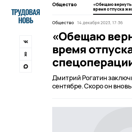
Общество
«Обещаю вернутьс
время отпуска же
спецоперации из
Общество
14 декабря 2023, 17:36
«Обещаю верн
время отпуск
спецоперации
Дмитрий Рогатин заключи
сентябре. Скоро он вновь