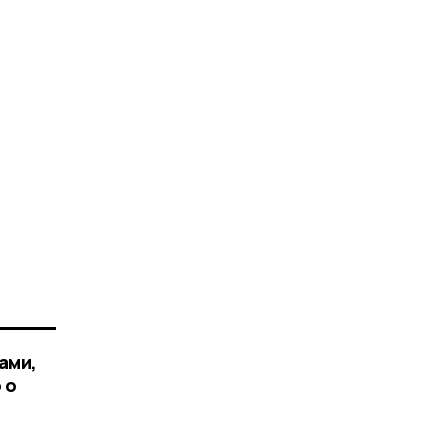
ами,
 о