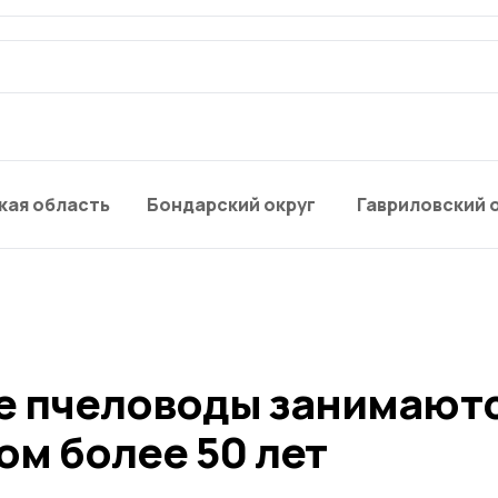
кая область
Бондарский округ
Гавриловский 
е пчеловоды занимают
м более 50 лет